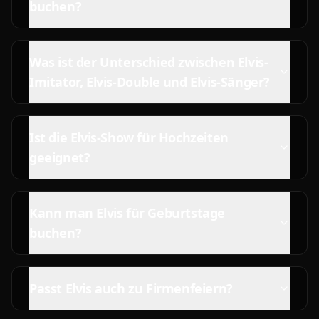
buchen?
Was ist der Unterschied zwischen Elvis-
Imitator, Elvis-Double und Elvis-Sänger?
Ist die Elvis-Show für Hochzeiten
geeignet?
Kann man Elvis für Geburtstage
buchen?
Passt Elvis auch zu Firmenfeiern?